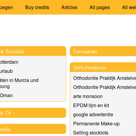
oegen
Buy credits
Articles
All pages
All we
& Touristik
Fernsehen
otterdam
Verschiedenes
urlaub
Orthodontie Praktijk Amstelv
täten in Murcia und
bung
Orthodontie Praktijk Amstelv
 Oman
arte monsoon
EPDM lijm en kit
 & TV
google advertentie
Permanente Make-up
media
Selling stocklots