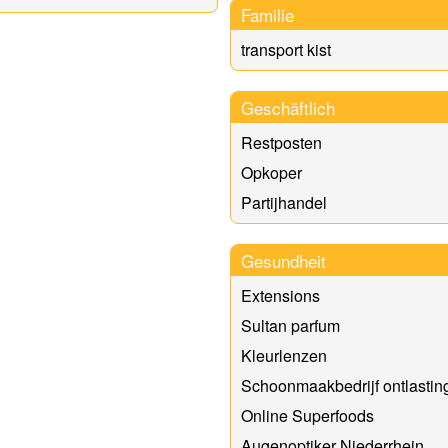
Familie
transport kist
Geschäftlich
Restposten
Opkoper
Partijhandel
Gesundheit
Extensions
Sultan parfum
Kleurlenzen
Schoonmaakbedrijf ontlastin
Online Superfoods
Augenoptiker Niederrhein