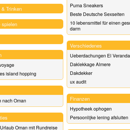
Puma Sneakers
 & Trinken
Beste Deutsche Sexseiten
10 lebensmittel für einen ge
 spielen
darm
Verschiedenes
n
Ueberdachungen El Veranda
Daklekkage Almere
 voyage
Dakdekker
es island hopping
ux audit
Finanzen
n nach Oman
Hypotheek ophogen
ties
Persoonlijke lening afsluiten
 Urlaub Oman mit Rundreise