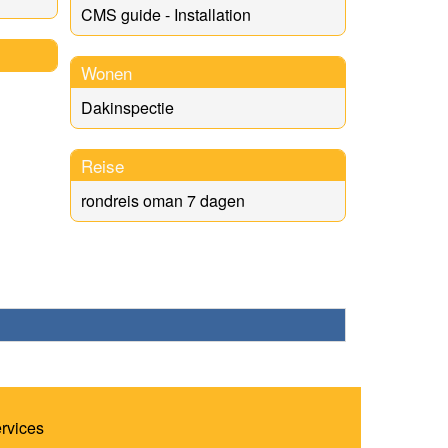
CMS guide - Installation
Wonen
Dakinspectie
Reise
rondreis oman 7 dagen
ervices