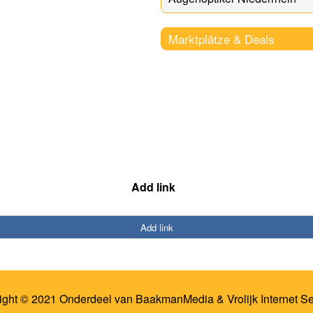
Marktplätze & Deals
Add link
Add link
ight © 2021 Onderdeel van
BaakmanMedia
&
Vrolijk Internet S