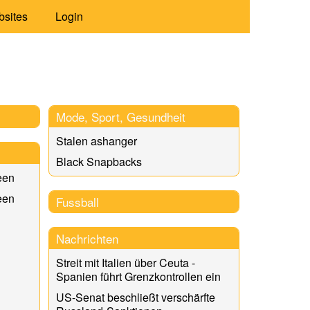
bsites
Login
Mode, Sport, Gesundheit
Stalen ashanger
Black Snapbacks
een
een
Fussball
Nachrichten
Streit mit Italien über Ceuta -
Spanien führt Grenzkontrollen ein
US-Senat beschließt verschärfte