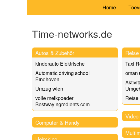
Home
Toev
Time-networks.de
Autos & Zubehör
Reise 
kinderauto Elektrische
Taxi R
Automatic driving school
oman 
Eindhoven
Aktivi
Umzug wien
Umge
volle melkpoeder
Reise
Bestwayingredients.com
Video
Computer & Handy
Multi
Heimkino