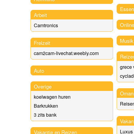
Essen
Arbeit
Online
Camtronics
Musik
Freizeit
cam2cam-livechat.weebly.com
Reize
grece
Auto
cyclad
Overige
Oman
koelwagen huren
Reise
Barkrukken
3 zits bank
Vakan
Luxus
Vakantie en Reizen