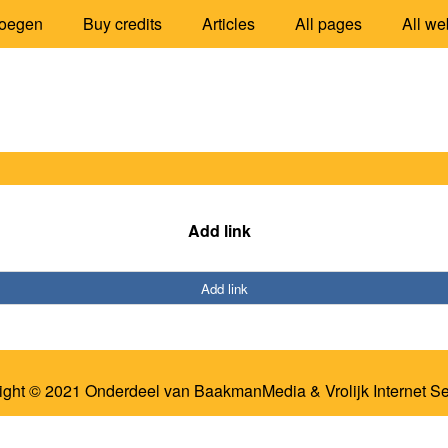
oegen
Buy credits
Articles
All pages
All we
Add link
Add link
ight © 2021 Onderdeel van
BaakmanMedia
&
Vrolijk Internet S