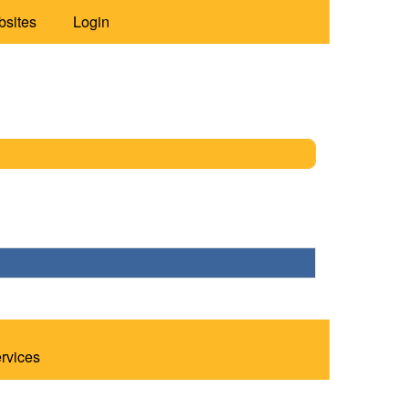
bsites
Login
ervices