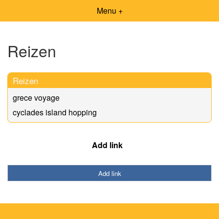
Menu +
Reizen
Reizen
grece voyage
cyclades island hopping
Add link
Add link